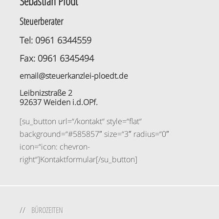
Sebastian Plödt
Steuerberater
Tel: 0961 6344559
Fax: 0961 6345494
email@steuerkanzlei-ploedt.de
Leibnizstraße 2
92637 Weiden i.d.OPf.
[su_button url=“/kontakt“ style=“flat“
background=“#585857″ size=“3″ radius=“0″
icon=“icon: chevron-
right“]Kontaktformular[/su_button]
BÜROZEITEN