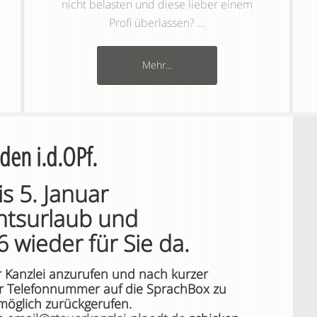
nicht belasten und diese lieber einem
Profi überlassen? …
Mehr...
den i.d.OPf.
 5. Januar
htsurlaub und
6 wieder für Sie da.
er Kanzlei anzurufen und nach kurzer
er Telefonnummer auf die SprachBox zu
möglich zurückgerufen.