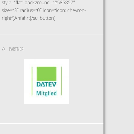
style=“flat“ background=“#585857″
size=“3″ radius=“0″ icon=“icon: chevron-
right“]Anfahrt[/su_button]
PARTNER