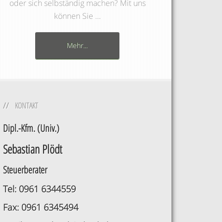
oder sich selbständig machen? Mit uns
können Sie …
Mehr...
KONTAKT
Dipl.-Kfm. (Univ.)
Sebastian Plödt
Steuerberater
Tel: 0961 6344559
Fax: 0961 6345494