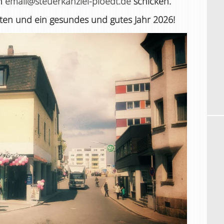
an
email@steuerkanzlei-ploedt.de
schicken.
en und ein gesundes und gutes Jahr 2026!