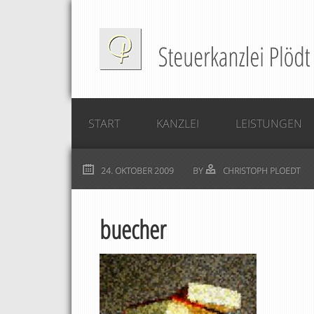
START
KANZLEI
LEISTUNGEN
24. OKTOBER 2009
BY
CHRISTOPH PLOEDT
buecher