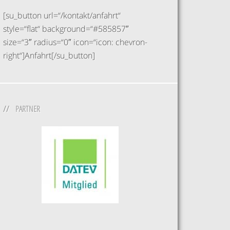
[su_button url=“/kontakt/anfahrt“
style=“flat“ background=“#585857″
size=“3″ radius=“0″ icon=“icon: chevron-
right“]Anfahrt[/su_button]
PARTNER