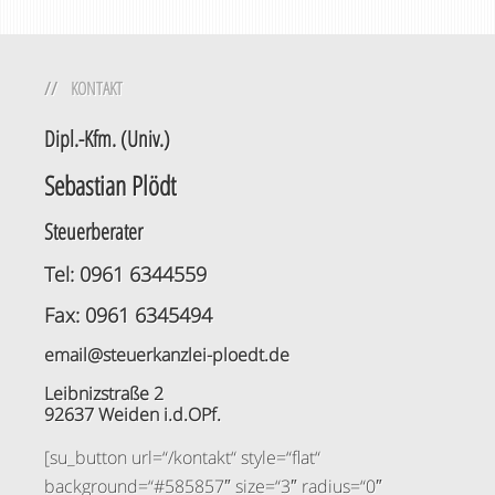
KONTAKT
Dipl.-Kfm. (Univ.)
Sebastian Plödt
Steuerberater
Tel: 0961 6344559
Fax: 0961 6345494
email@steuerkanzlei-ploedt.de
Leibnizstraße 2
92637 Weiden i.d.OPf.
[su_button url=“/kontakt“ style=“flat“
background=“#585857″ size=“3″ radius=“0″